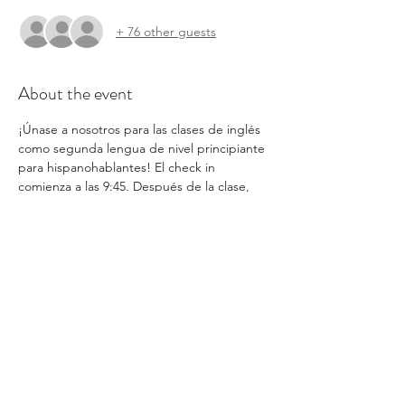
+ 76 other guests
About the event
¡Únase a nosotros para las clases de inglés 
como segunda lengua de nivel principiante 
para hispanohablantes! El check in 
comienza a las 9:45. Después de la clase, 
cada familia recibirá pañales, toallitas y ropa 
para sus hijos, así como una bolsa de 
comestibles. También habrá tiempo para 
completar las solicitudes con un voluntario 
de habla hispana, pero debe completar el 
formulario de inscripción. Todos los 
servicios se otorgan por orden de llegada.