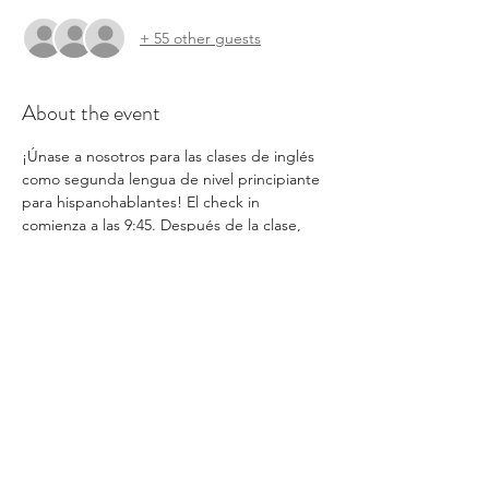
+ 55 other guests
About the event
¡Únase a nosotros para las clases de inglés 
como segunda lengua de nivel principiante 
para hispanohablantes! El check in 
comienza a las 9:45. Después de la clase, 
cada familia recibirá pañales, toallitas y ropa 
para sus hijos, así como una bolsa de 
comestibles. También habrá tiempo para 
completar las solicitudes con un voluntario 
de habla hispana, pero debe completar el 
formulario de inscripción. Todos los 
servicios se otorgan por orden de llegada.